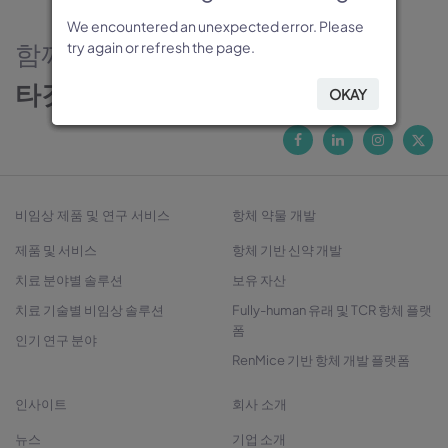
We encountered an unexpected error. Please
We encountered an unexpected error. Please
We encountered an unexpected error. Please
We encountered an unexpected error. Please
We encountered an unexpected error. Please
함께하는 신뢰의 파트너
try again or refresh the page.
try again or refresh the page.
try again or refresh the page.
try again or refresh the page.
try again or refresh the page.
타깃 발굴에서 치료제 개발까지
OKAY
OKAY
OKAY
OKAY
OKAY
비임상 제품 및 연구 서비스
항체 약물 개발
제품 및 서비스
항체 기반 신약 개발
치료 분야별 솔루션
보유 자산
치료 기술별 비임상 솔루션
Fully-human 유래 및 TCR 항체 플랫
폼
인기 연구 분야
RenMice 기반 항체 개발 플랫폼
인사이트
회사 소개
뉴스
기업 소개