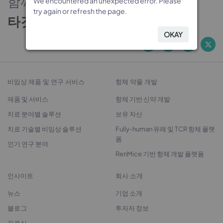
함께하는 신뢰의 파트너
We encountered an unexpected error. Please
We encountered an unexpected error. Please
We encountered an unexpected error. Please
We encountered an unexpected error. Please
try again or refresh the page.
try again or refresh the page.
try again or refresh the page.
try again or refresh the page.
타깃 발굴에서 치료제 개발까지
OKAY
OKAY
OKAY
OKAY
비임상 제품 및 연구 서비스
항체 약물 개발
제품 및 서비스
항체 기반 신약 개발
치료 분야별 솔루션
보유 자산
치료 기술별 비임상 솔루션
Fully-human 유래 및 TCR 항체 플랫
폼
인기 연구 분야
RenMice 기반 항체 개발 플랫폼
인사이트
회사 소개
뉴스
기업 소개
블로그
투자자 정보