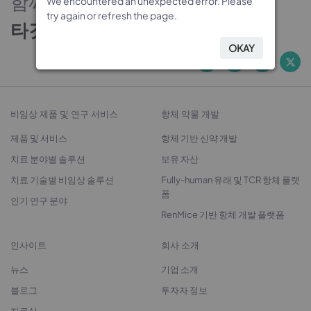
함께하는 신뢰의 파트너
We encountered an unexpected error. Please
We encountered an unexpected error. Please
We encountered an unexpected error. Please
We encountered an unexpected error. Please
try again or refresh the page.
try again or refresh the page.
try again or refresh the page.
try again or refresh the page.
타깃 발굴에서 치료제 개발까지
OKAY
OKAY
OKAY
OKAY
비임상 제품 및 연구 서비스
항체 약물 개발
제품 및 서비스
항체 기반 신약 개발
치료 분야별 솔루션
보유 자산
치료 기술별 비임상 솔루션
Fully-human 유래 및 TCR 항체 플랫
폼
인기 연구 분야
RenMice 기반 항체 개발 플랫폼
인사이트
회사 소개
뉴스
기업 소개
블로그
투자자 정보