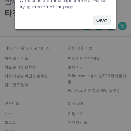
함께하는 신뢰의 파트너
We encountered an unexpected error. Please
We encountered an unexpected error. Please
We encountered an unexpected error. Please
We encountered an unexpected error. Please
try again or refresh the page.
try again or refresh the page.
try again or refresh the page.
try again or refresh the page.
타깃 발굴에서 치료제 개발까지
OKAY
OKAY
OKAY
OKAY
비임상 제품 및 연구 서비스
항체 약물 개발
제품 및 서비스
항체 기반 신약 개발
치료 분야별 솔루션
보유 자산
치료 기술별 비임상 솔루션
Fully-human 유래 및 TCR 항체 플랫
폼
인기 연구 분야
RenMice 기반 항체 개발 플랫폼
인사이트
회사 소개
뉴스
기업 소개
블로그
투자자 정보