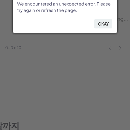
We encountered an unexpected error. Please
We encountered an unexpected error. Please
We encountered an unexpected error. Please
We encountered an unexpected error. Please
We encountered an unexpected error. Please
Dictionary request failed
try again or refresh the page.
try again or refresh the page.
try again or refresh the page.
try again or refresh the page.
try again or refresh the page.
OK
OKAY
OKAY
OKAY
OKAY
OKAY
0-0 of 0
발까지