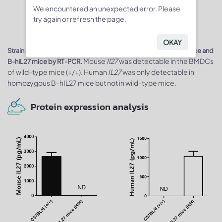
We encountered an unexpected error. Please
try again or refresh the page.
OKAY
Strain specific analysis of
IL27
gene expression in wild-type mice and
Mouse
Il27
was detectable in the BMDCs
B-hIL27 mice by RT-PCR.
of wild-type mice (+/+). Human
IL27
was only detectable in
homozygous B-hIL27 mice but not in wild-type mice.
Protein expression analysis