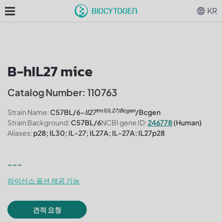
KR
B-hIL27 mice
Catalog Number: 110763
tm1(IL27)Bcgen
Strain Name:
C57BL/6-
Il27
/Bcgen
Strain Background:
C57BL/6
NCBI gene ID:
246778
(Human)
Aliases:
p28; IL30; IL-27; IL27A; IL-27A; IL27p28
---
라이선스 옵션 제공 가능
견적 요청