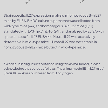
Strain specific IL27 expression analysis in homozygous B-hIL27
mice by ELISA. BMDC culture supernatant was collected from
wild-type mice (+/+) and homozygous B-hIL27 mice (H/H)
stimulated with LPS (1 μg/mL) for 24h, and analyzed by ELISA with
species-specific IL27 ELISA kit. Mouse IL27 was exclusively
detectable in wild-type mice. Human IL27 was detectable in
homozygous B-hIL27 mice but not in wild-type mice.
* When publishing results obtained using this animal model, please
acknowledge the source as follows: The animal model [B-hIL27 mice]
(Cat# 110763) was purchased from Biocytogen.