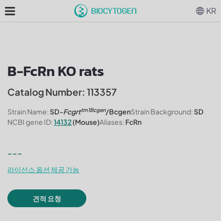
KR
B-FcRn KO rats
Catalog Number: 113357
tm1Bcgen
Strain Name:
SD
-Fcgrt
/Bcgen
Strain Background:
SD
NCBI gene ID:
14132
(Mouse)
Aliases:
FcRn
---
라이선스 옵션 제공 가능
견적 요청