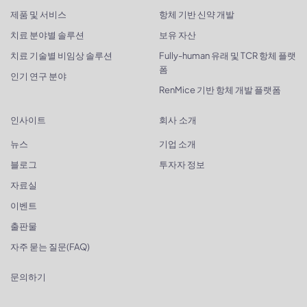
제품 및 서비스
항체 기반 신약 개발
치료 분야별 솔루션
보유 자산
치료 기술별 비임상 솔루션
Fully-human 유래 및 TCR 항체 플랫
폼
인기 연구 분야
RenMice 기반 항체 개발 플랫폼
인사이트
회사 소개
뉴스
기업 소개
블로그
투자자 정보
자료실
이벤트
출판물
자주 묻는 질문(FAQ)
문의하기