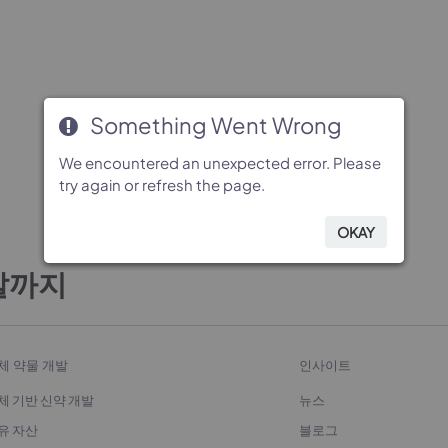
Something Went Wrong
Something Went Wrong
Something Went Wrong
Something Went Wrong
We encountered an unexpected error. Please
We encountered an unexpected error. Please
We encountered an unexpected error. Please
We encountered an unexpected error. Please
try again or refresh the page.
try again or refresh the page.
try again or refresh the page.
try again or refresh the page.
OKAY
OKAY
OKAY
OKAY
발까지
체 약물 개발
인사이트
체 기반 신약 개발
뉴스
유 자산
블로그