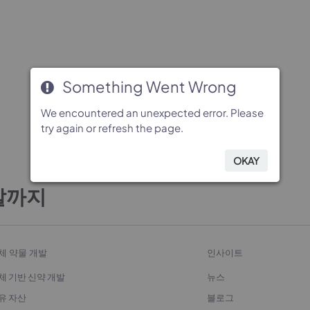
Something Went Wrong
Something Went Wrong
Something Went Wrong
Something Went Wrong
We encountered an unexpected error. Please
We encountered an unexpected error. Please
We encountered an unexpected error. Please
We encountered an unexpected error. Please
try again or refresh the page.
try again or refresh the page.
try again or refresh the page.
try again or refresh the page.
OKAY
OKAY
OKAY
OKAY
발까지
체 약물 개발
인사이트
체 기반 신약 개발
뉴스
유 자산
블로그