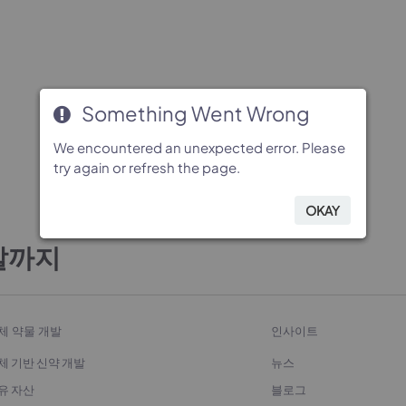
Something Went Wrong
Something Went Wrong
Something Went Wrong
Something Went Wrong
We encountered an unexpected error. Please
We encountered an unexpected error. Please
We encountered an unexpected error. Please
We encountered an unexpected error. Please
try again or refresh the page.
try again or refresh the page.
try again or refresh the page.
try again or refresh the page.
OKAY
OKAY
OKAY
OKAY
발까지
체 약물 개발
인사이트
체 기반 신약 개발
뉴스
유 자산
블로그