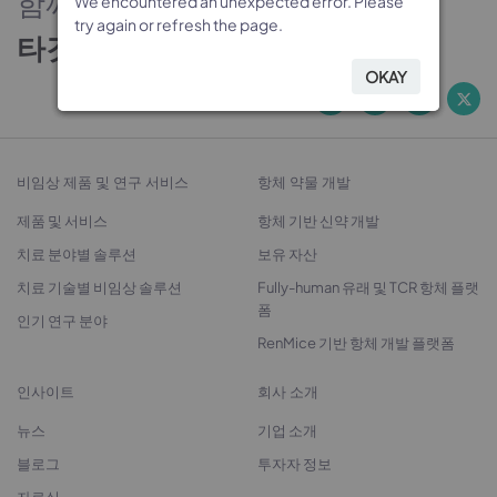
함께하는 신뢰의 파트너
We encountered an unexpected error. Please
We encountered an unexpected error. Please
We encountered an unexpected error. Please
We encountered an unexpected error. Please
try again or refresh the page.
try again or refresh the page.
try again or refresh the page.
try again or refresh the page.
타깃 발굴에서 치료제 개발까지
OKAY
OKAY
OKAY
OKAY
비임상 제품 및 연구 서비스
항체 약물 개발
제품 및 서비스
항체 기반 신약 개발
치료 분야별 솔루션
보유 자산
치료 기술별 비임상 솔루션
Fully-human 유래 및 TCR 항체 플랫
폼
인기 연구 분야
RenMice 기반 항체 개발 플랫폼
인사이트
회사 소개
뉴스
기업 소개
블로그
투자자 정보