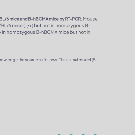
Mouse
C57BL/6 mice and B-hBCMA mice by RT-PCR.
BL/6 mice (+/+) but not in homozygous B-
 in homozygous B-hBCMA mice but not in
knowledge the source as follows: The animal model [B-