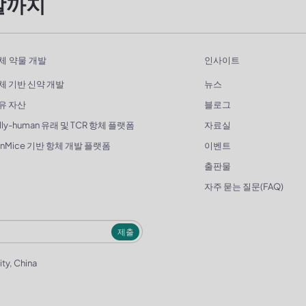
발까지
체 약물 개발
인사이트
체 기반 신약 개발
뉴스
유 자산
블로그
lly-human 유래 및 TCR 항체 플랫폼
자료실
enMice 기반 항체 개발 플랫폼
이벤트
출판물
자주 묻는 질문(FAQ)
제출
ity, China