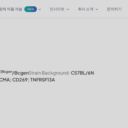
항체 약물 개발
인사이트
회사 소개
문의하기
NEW
7)Bcgen
/Bcgen
Strain Background:
C57BL/6N
CMA; CD269; TNFRSF13A