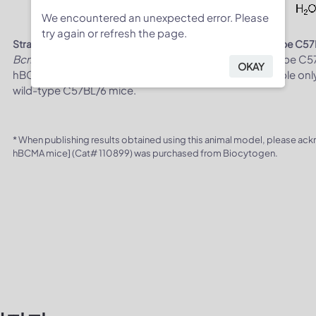
We encountered an unexpected error. Please
try again or refresh the page.
Strain specific analysis of BCMA gene expression in wild-type 
Bcma
mRNA was detectable in splenocytes of wild-type C57
OKAY
hBCMA mice (H/H). Human BCMA mRNA was detectable only
wild-type C57BL/6 mice.
* When publishing results obtained using this animal model, please ac
hBCMA mice] (Cat# 110899) was purchased from Biocytogen.